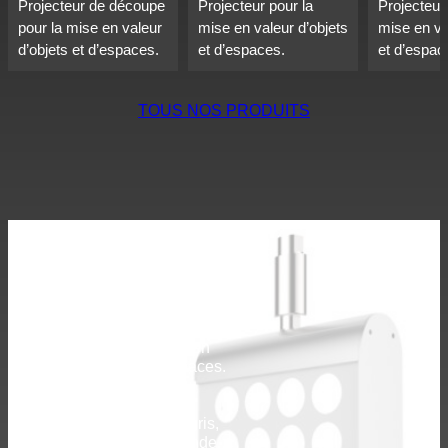
Projecteur de découpe
Projecteur pour la
Projecteur
pour la mise en valeur
mise en valeur d’objets
mise en va
d’objets et d’espaces.
et d’espaces.
et d’espac
TOUS NOS PRODUITS
FOCUS
Découvrez
RITMO
Notre dernière création.
Projecteur pour la mise en
valeur d’objets et d’espaces.
Système Bluetooth,
finition anodisé noir ou gris,
couleurs RAL sur demande.