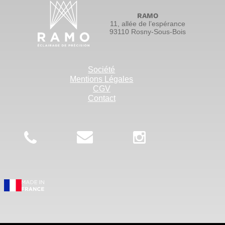
RAMO
11, allée de l’espérance
93110 Rosny-Sous-Bois
Société
Mentions Légales
CGV
Contact